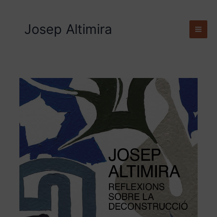
Ir
al
Josep Altimira
contenido