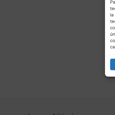
Pa
te
la
te
co
ún
co
ca