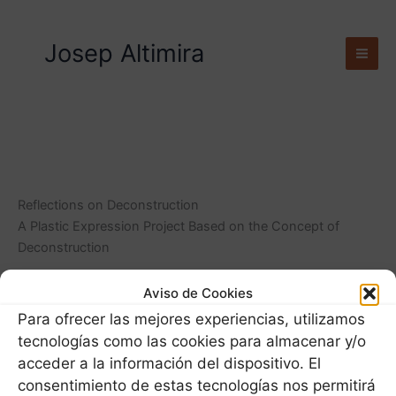
Ir
al
Josep Altimira
contenido
Reflections on Deconstruction
A Plastic Expression Project Based on the Concept of
Deconstruction
Aviso de Cookies
Para ofrecer las mejores experiencias, utilizamos
Descarga
Deconstruction_ENG
tecnologías como las cookies para almacenar y/o
acceder a la información del dispositivo. El
consentimiento de estas tecnologías nos permitirá