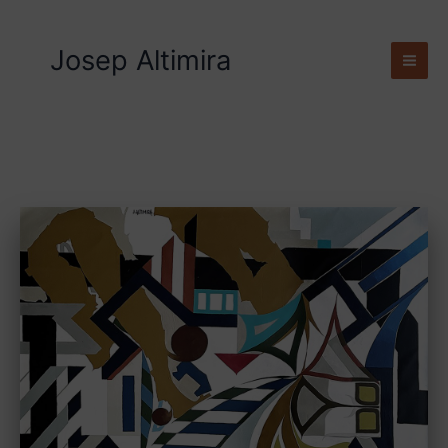
Ir
al
Josep Altimira
contenido