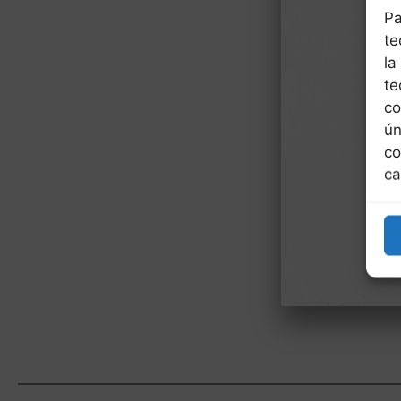
Pa
te
la
te
co
ún
co
ca