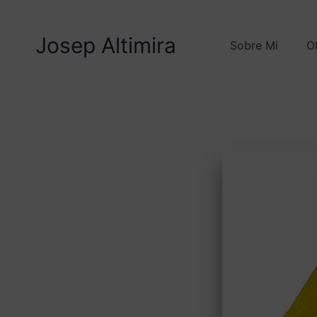
Ir
al
Josep Altimira
contenido
Sobre Mi
O